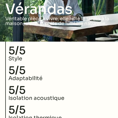
Vérandas
Véritable pièce à vivre, elle relie le jardin à la
maison, c’est un puits de lumière naturelle.
5
/5
Style
5
/5
Adaptabilité
5
/5
Isolation acoustique
5
/5
Isolation thermique