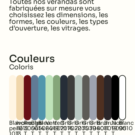
Toutes nos vérandas sont
fabriquées sur mesure vous
choisissez les dimensions, les
formes,
les couleurs, les types
d’ouverture, les vitrages.
Couleurs
Coloris
Blanc
Ivoire
Rouge
Bleu
Bleu
Vert
Vert
Gris
Gris
Gris
Gris
Gris
Brun
Brun
Noir
Blanc
perlé
1015
3004
5014
5024
6019
6021
7016
7022
7035
7039
7040
8011
8019
9005
9010
1013
T.
T.
T.
T.
T.
T.
T.
T.
T.
T.
T.
T.
T.
T.