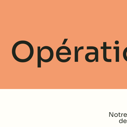
Opérati
Notre
​d