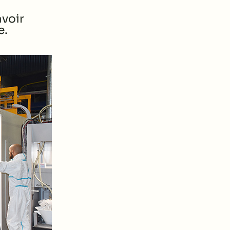
avoir
e.