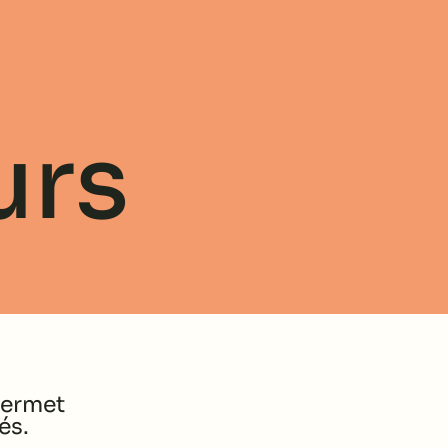
urs
permet
és.