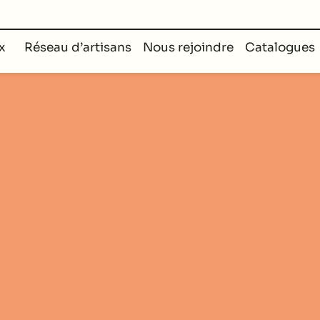
rs
x
Réseau d’artisans
Nous rejoindre
Catalogues