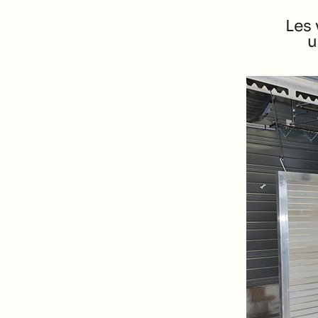
Les 
u